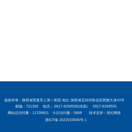
版权所有
：
陕西省荣复军人第一医院 地址: 陕西省宝鸡市陈仓区西虢大道43号
邮编：721300 电话： 0917-6269506(传真) 0917-6269505
网站总访问量：11339601 今日访问量：5668 技术支持：
世纪网络
陕ICP备 2022010946号-1