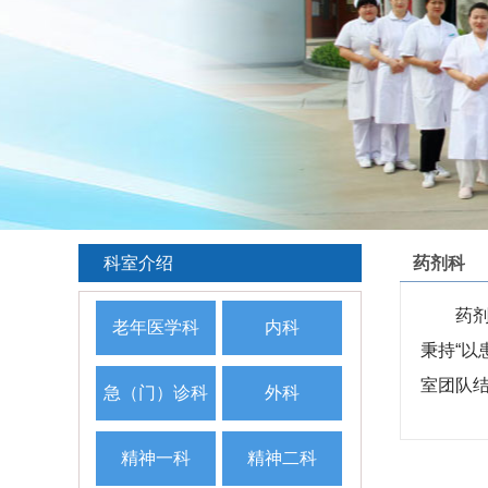
科室介绍
药剂科
药
老年医学科
内科
秉持“以
室团队
急（门）诊科
外科
精神一科
精神二科