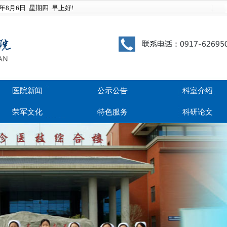
6年8月6日
星期四
早上好!
医院新闻
公示公告
科室介绍
荣军文化
特色服务
科研论文